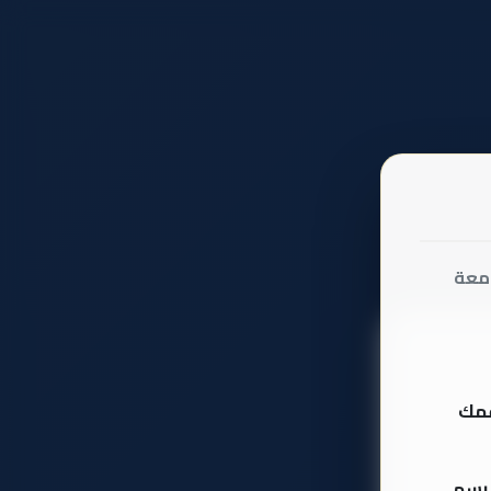
امعة
قمك
د رسمي