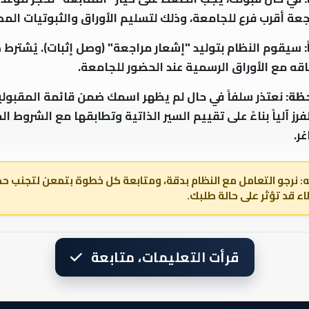
جعة أقرب فرع للجامعة، وذلك لتسليم الأوراق والثبوتيات المط
يرجى إدخال الرقم الوطني للتحقق من ترشحك
:
سيقوم النظام بتوليد "إشعار مراجعة" (وصل إثبات). يُشترط 
اقه مع الأوراق الرسمية عند الحضور للجامعة.
ظة:
نعتذر سلفاً في حال لم يظهر اسمك ضمن قائمة المقبولي
فرز آلياً بناءً على تقييم السير الذاتية وتطابقها مع الشروط ال
متابعة الطلب
ر.
ه: نرجو التعامل مع النظام بدقة، ومتابعة كل خطوة بتمعن لتجنب ح
ء قد تؤثر على حالة طلبك.
© جميع الحقوق محفوظة - جامعة الفرات | فريق الموقع الالكتروني
قرأت التعليمات، متابعة