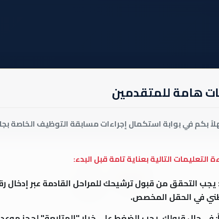
ت هامة للمتقدمين
لاً بكم في بوابة استكمال إجراءات مسابقة التوظيف الخاصة بج
 التعليمات التالية بعناية تامة قبل البدء:
يجب التحقق من قبول ترشيحك للمراحل القادمة عبر إدخال ر
ني في الحقل المخصص.
:
في حال قبولك، يجب الضغط على خيار "المتابعة" لحجز موع